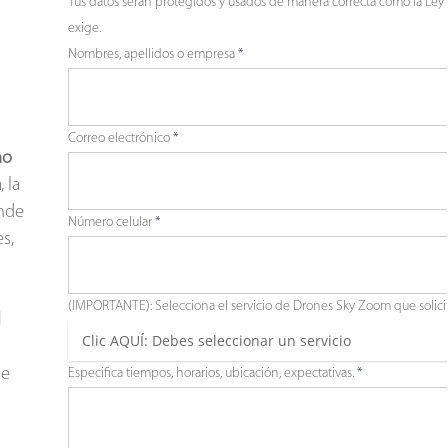
Tus datos serán protegidos y usados de manera correcta como la Ley 
exige.
Nombres, apellidos o empresa
*
Correo electrónico
*
no
a
, la
inde
Número celular
*
s,
(IMPORTANTE): Selecciona el servicio de Drones Sky Zoom que solici
l
se
Especifica tiempos, horarios, ubicación, expectativas.
*