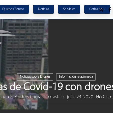
x-
face
Quiénes Somos
Noticias
S
e
r
v
i
c
i
o
s
C
o
t
i
z
a
A
q
u
í
twitter
Noticias sobre Drones
Información relacionada
s de Covid-19 con drones
duardo Andrés Camacho Castillo
julio 24, 2020
No Com