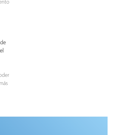
ento
 de
el
poder
 más