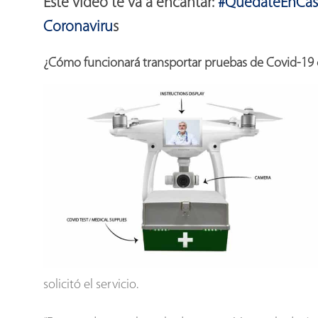
Este video te va a encantar:
#QuédateEnCasa
Coronaviru
s
¿Cómo funcionará transportar pruebas de Covid-19
solicitó el servicio.