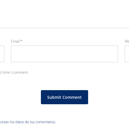
Email
*
We
xt time I comment.
esan los datos de tus comentarios.