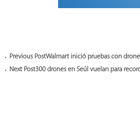
Previous Post
Walmart inició pruebas con drones
Next Post
300 drones en Seúl vuelan para record