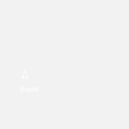
Learn
more
Bogotá
Learn
more