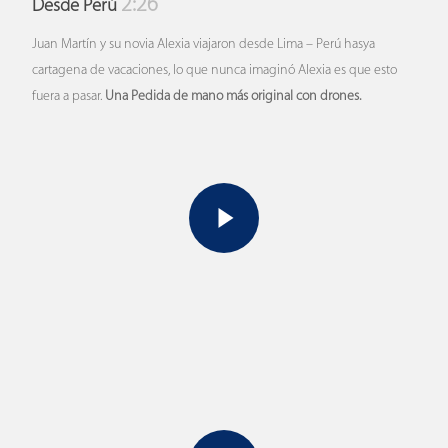
2:26
Desde Perú
Juan Martín y su novia Alexia viajaron desde Lima – Perú hasya
cartagena de vacaciones, lo que nunca imaginó Alexia es que esto
fuera a pasar.
Una Pedida de mano más original con drones.
Play Video
Play Video
Play Video
Play Video