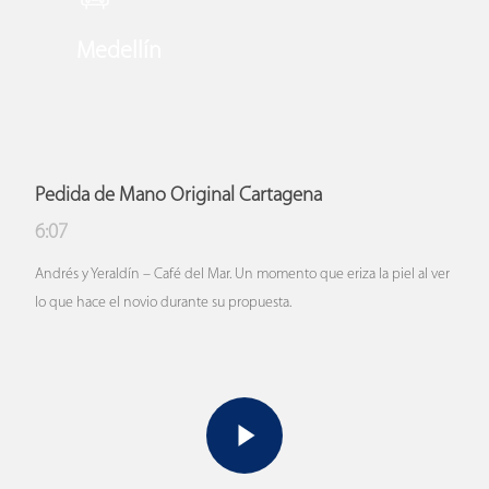
Medellín
Pedida de Mano Original Cartagena
6:07
Andrés y Yeraldín – Café del Mar. Un momento que eriza la piel al ver
lo que hace el novio durante su propuesta.
Play Video
Play Video