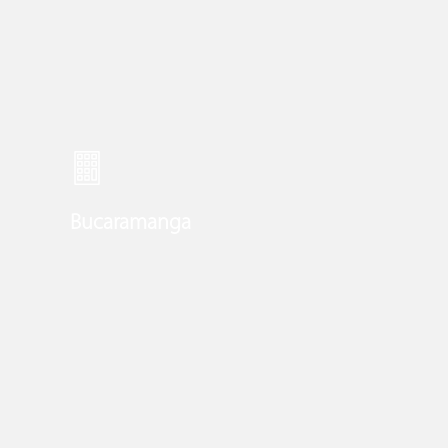
Bucaramanga
Learn
more