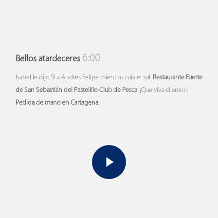
6:00
Bellos atardeceres
Isabel le dijo SI a Andrés Felipe mientras caía el sol.
Restaurante Fuerte
de San Sebastián del Pastelillo-Club de Pesca
. ¡Que viva el amor!.
Pedida de mano en Cartagena.
Play Video
Play Video