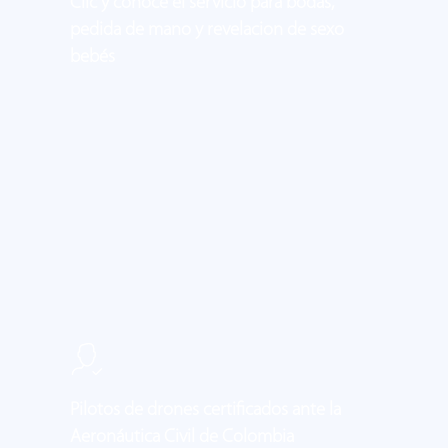
Clic y conoce el servicio para bodas,
pedida de mano y revelacion de sexo
bebés
Learn
more
Pilotos de drones certificados ante la
Aeronáutica Civil de Colombia