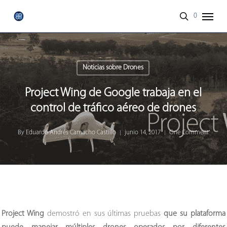
Skip
Menu
0
to
search
main
content
Noticias sobre Drones
Project Wing de Google trabaja en el
control de tráfico aéreo de drones
By
Eduardo Andrés Camacho Castillo
junio 14, 2017
One Comment
Project Wing
demostró en sus últimas pruebas
que su plataforma