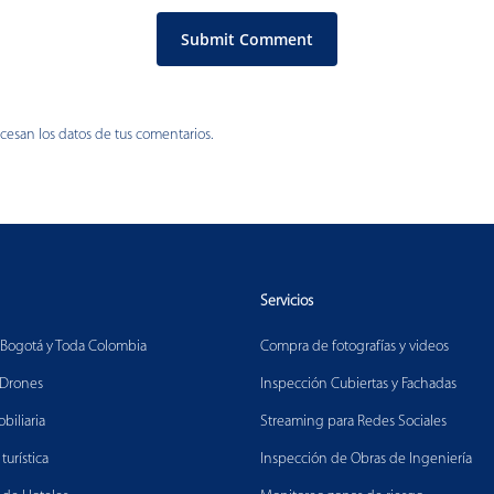
esan los datos de tus comentarios.
Servicios
Bogotá y Toda Colombia
Compra de fotografías y videos
 Drones
Inspección Cubiertas y Fachadas
biliaria
Streaming para Redes Sociales
urística
Inspección de Obras de Ingeniería