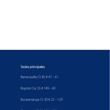
Sedes principales
Barranquilla: Cl. 85 # 47 – 61
Bogotá: Cra. 55 # 149 – 60
Bucaramanga: Cl. 30 # 22 – 129