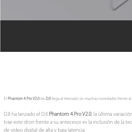
El
Phantom 4 Pro V2.0
de
DJI
llega al mercado sin muchas novedades frente al
DJI ha lanzado el DJI
Phantom 4 Pro V2.0
, la última variac
trae este dron frente a su antecesor es la inclusión de la 
de video digital de alta y baja latencia.