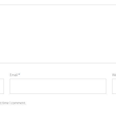
Email
*
We
xt time I comment.