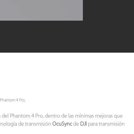
 Phantom 4 Pro.
ión del Phantom 4 Pro, dentro de las mínimas mejoras que
tecnología de transmisión
OcuSync
de
DJI
para transmisión