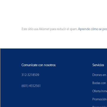
Este sitio usa Akismet para reducir el spam.
Aprende cómo se proc
Comunícate con nosotros:
Servicios
312-3218509
Drones en 
Bodas con
(601) 4552561
Oferta Inmo
Promoción t