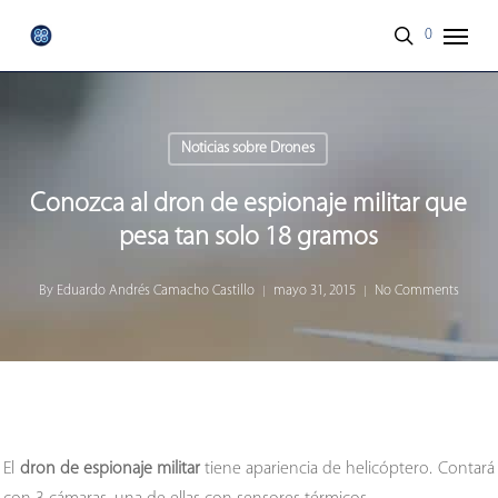
Skip
Menu
0
to
search
main
content
Noticias sobre Drones
Conozca al dron de espionaje militar que
pesa tan solo 18 gramos
By
Eduardo Andrés Camacho Castillo
mayo 31, 2015
No Comments
El
dron de espionaje militar
tiene apariencia de helicóptero. Contará