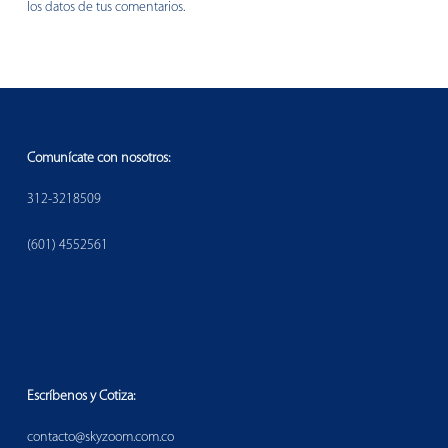
los datos de tus comentarios.
Comunícate con nosotros:
312-3218509
(601) 4552561
Escríbenos y Cotiza:
contacto@skyzoom.com.co