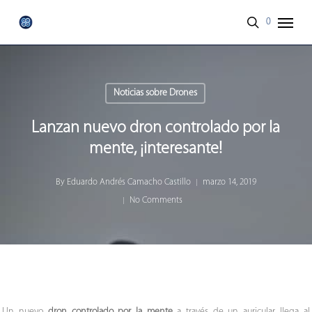
Skip
Menu
0
to
search
main
content
Noticias sobre Drones
Lanzan nuevo dron controlado por la
mente, ¡interesante!
By
Eduardo Andrés Camacho Castillo
marzo 14, 2019
No Comments
Un nuevo
dron controlado por la mente
a través de un auricular llega al