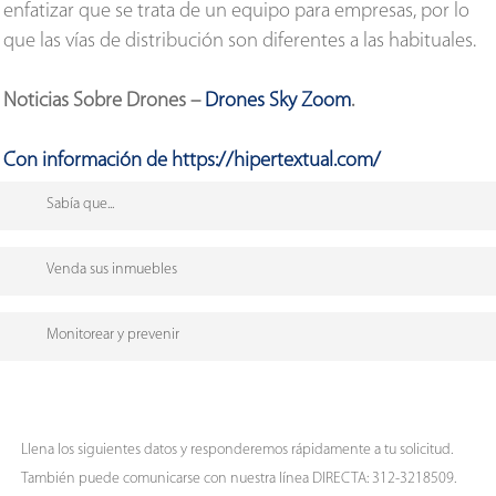
enfatizar que se trata de un equipo para empresas, por lo
que las vías de distribución son diferentes a las habituales.
Noticias Sobre Drones –
Drones Sky Zoom
.
Con información de https://hipertextual.com/
Sabía que...
Bodas: En la actualidad tanto el fotógrafo como el
Venda sus inmuebles
drone tienen la misma importancia, uno se encarga de
hacer su mejor trabajo en tierra mientras que desde el
Nuestros drones también pueden ser utilizados para
Monitorear y prevenir
aire un vuelo se convierte en magia que se plasma en un
vender sus inmuebles, (fincas, casas o apartamentos), una
video que no solo disfrutarán los novios, también sus
vista exterior y desde el aire seguro le ayudará a
Vuele con nuestros drones sobre techos, evalúe
familiares y amigos.
concretar ese negocio.
estructuras y evite posibles desastres que puedan afectar
seriamente su casa o empresa.
Llena los siguientes datos y responderemos rápidamente a tu solicitud.
También puede comunicarse con nuestra línea DIRECTA: 312-3218509.