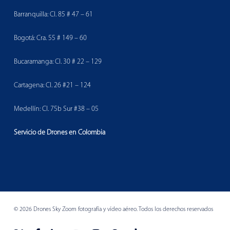
Barranquilla: Cl. 85 # 47 – 61
Bogotá: Cra. 55 # 149 – 60
Bucaramanga: Cl. 30 # 22 – 129
Cartagena: Cl. 26 #21 – 124
Medellín: Cl. 75b Sur #38 – 05
Servicio de Drones en Colombia
© 2026 Drones Sky Zoom fotografía y vídeo aéreo. Todos los derechos reservados