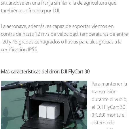
situándose en una franja similar a la de agricultura que
también es ofrecida por DJI.
La aeronave, además, es capaz de soportar vientos en
contra de hasta 12 m/s de velocidad, temperaturas de entre
-20 y 45 grados centígrados o lluvias parciales gracias a la
certificación IP55.
Más características del dron DJI FlyCart 30
Para mantener la
transmisión
durante el vuelo,
el DJI FlyCart 30
(FC30) monta el
sistema de