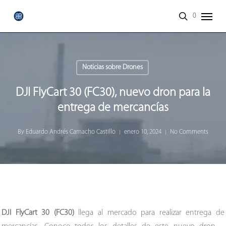
Skip
Menu
0
to
search
main
content
Noticias sobre Drones
DJI FlyCart 30 (FC30), nuevo dron para la
entrega de mercancías
By
Eduardo Andrés Camacho Castillo
enero 10, 2024
No Comments
DJI FlyCart 30 (FC30)
llega al mercado para realizar entrega de