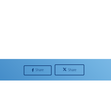
Share
Share