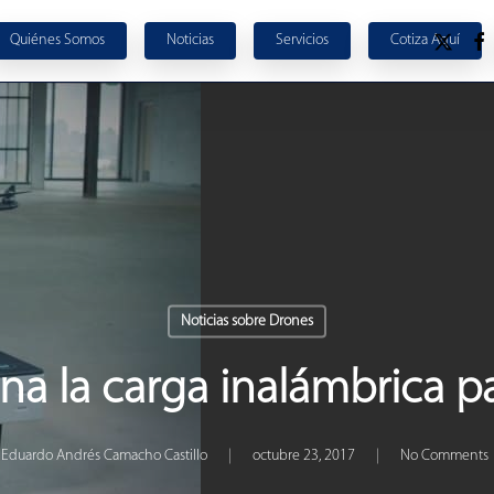
x-
face
Quiénes Somos
Noticias
S
e
r
v
i
c
i
o
s
C
o
t
i
z
a
A
q
u
í
twitter
Noticias sobre Drones
ona la carga inalámbrica p
Eduardo Andrés Camacho Castillo
octubre 23, 2017
No Comments