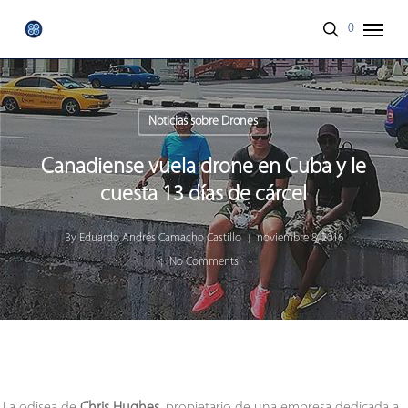
Skip
Menu
0
to
search
main
content
Noticias sobre Drones
Canadiense vuela drone en Cuba y le
cuesta 13 días de cárcel
By
Eduardo Andrés Camacho Castillo
noviembre 8, 2016
No Comments