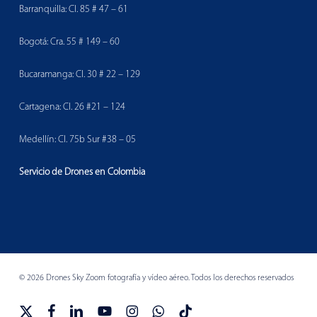
Barranquilla: Cl. 85 # 47 – 61
Bogotá: Cra. 55 # 149 – 60
Bucaramanga: Cl. 30 # 22 – 129
Cartagena: Cl. 26 #21 – 124
Medellín: Cl. 75b Sur #38 – 05
Servicio de Drones en Colombia
© 2026 Drones Sky Zoom fotografía y vídeo aéreo. Todos los derechos reservados
x-
facebook
linkedin
youtube
instagram
whatsapp
tiktok