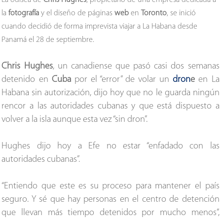
La odisea de
Chris Hughes
, propietario de una empresa dedicada a
la
fotografía
y el diseño de páginas
web
en
Toronto
, se inició
cuando decidió de forma imprevista viajar a La Habana desde
Panamá el 28 de septiembre.
Chris Hughes
, un canadiense que pasó casi dos semanas
detenido en
Cuba
por el “error” de volar un
dron
e
en La
Habana sin autorización, dijo hoy que no le guarda ningún
rencor a las autoridades cubanas y que está dispuesto a
volver a la isla aunque esta vez “sin dron”.
Hughes dijo hoy a Efe no estar “enfadado con las
autoridades cubanas”.
“Entiendo que este es su proceso para mantener el país
seguro. Y sé que hay personas en el centro de detención
que llevan más tiempo detenidos por mucho menos”,