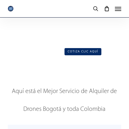
Skip
Menu
to
search
main
content
COTIZA CLIC AQUÍ
Aquí está el Mejor Servicio de Alquiler de
CONOCE MÁS, CLIC AQUÍ
Drones Bogotá y toda Colombia