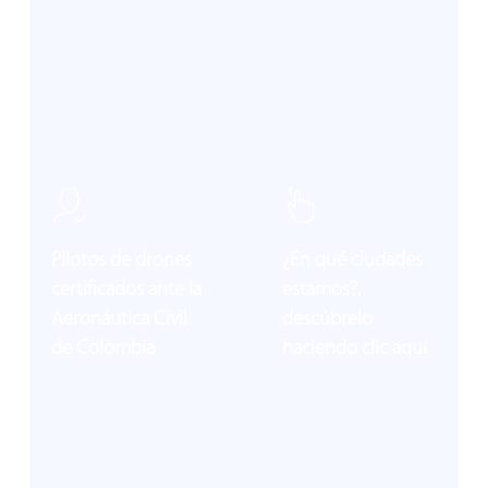
Learn
Learn
more
more
CONOCE MÁS, CLIC AQUÍ
Pilotos de drones
¿En qué ciudades
certificados ante la
estamos?,
CONOCE MÁS, CLIC AQUÍ
Aeronáutica Civil
descúbrelo
de Colombia
haciendo clic aquí
Learn
Learn
more
more