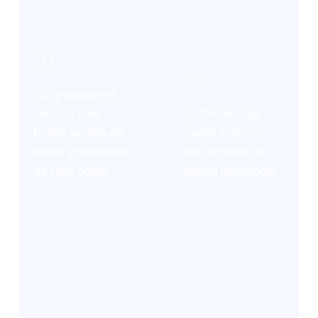
CONOCE MÁS, CLIC AQUÍ
Clic y conoce el
servicio para
En Drones Sky
bodas, pedida de
Zoom volamos
CONOCE MÁS, CLIC AQUÍ
mano y revelacion
con equipos de
de sexo bebés
última tecnología
Learn
Learn
more
more
COTIZA: CLIC AQUÍ