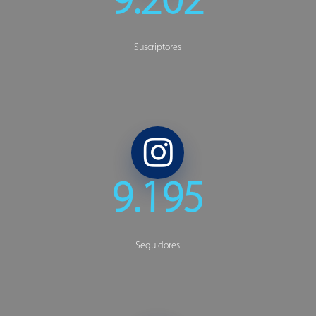
9.202
Suscriptores
Facebook
9.195
Seguidores
Tapni Drones Sky Zoom